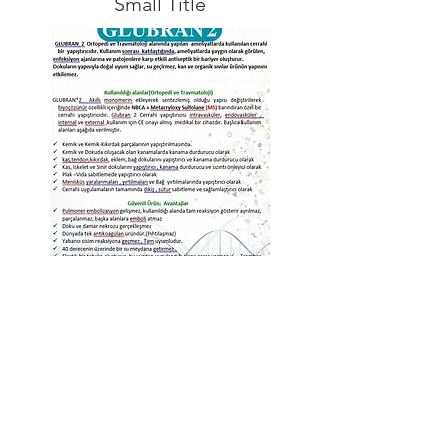
Small Title
Tanıtımdaki ürün için
DAHA FAZLASI;
Glubran hakkında daha fazla bilgi
,araştırma ,döküman için;